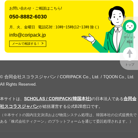
お問い合わせ・ご相談はこちら!
050-8882-6030
月、火、金曜日 電話応対 : 10時~15時(12~13時 除く)
info@coripack.jp
チャット
相談
メールで相談する！
トップ
合同会社スコラスジャパン
CORIPACK Co., Ltd.
©
/
/ TQOON Co., Ltd.
All Rights Reserved.
SCHOLAS / CORIPACK(韓国本社)
合同会
本サイトは、
の日本法人である
社スコラスジャパン
が総括運営する公式B2B窓口です。
（※本サイトの国内注文決済および物流システム処理は、韓国本社の公式提携先で
ある「株式会社ティクーン」のプラットフォームを通じて委託処理されます。）