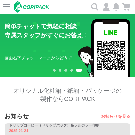
Search
簡単チャットで気軽に相談
専属スタッフがすぐにお答え！
画面右下チャットマークからどうぞ
代表者・役員になりすました詐欺（CEO詐欺）にご注意ください。
2026-01-30
CORIPACK公式ブログはじめました！
2025-08-26
オリジナル化粧箱・紙箱・パッケージの
プレミアムインセンティブショーに出展します！！（終了）
製作ならCORIPACK
2025-04-01
ドリップコーヒー（ドリップバッグ）袋フルカラー印刷
お知らせ
お知らせを見る
2025-01-24
化粧箱メーカー12選で紹介されました！
2024-08-05