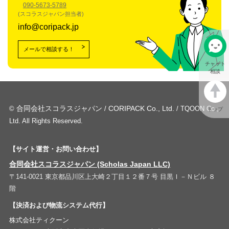
090-5673-5789
(スコラスジャパン担当者)
info@coripack.jp
メールで相談する！
チャット
相談
合同会社スコラスジャパン
CORIPACK Co., Ltd.
©
/
/ TQOON Co.,
トップ
Ltd. All Rights Reserved.
【サイト運営・お問い合わせ】
合同会社スコラスジャパン (Scholas Japan LLC)
〒141-0021 東京都品川区上大崎２丁目１２番７号 目黒Ｉ－Ｎビル ８
階
【決済および物流システム代行】
株式会社ティクーン