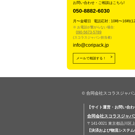
お問い合わせ・ご相談はこちら!
050-8882-6030
月〜金曜日 電話応対 : 10時〜16時(12
※ お電話が繋がらない場合:
090-5673-5789
(スコラスジャパン担当者)
info@coripack.jp
メールで相談する！
合同会社スコラスジャパ
©
【サイト運営・お問い合わ
合同会社スコラスジャパン (Sc
〒141-0021 東京都品
【決済および物流システム